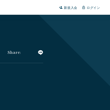
新規入会
ログイン
person_add
lock_outline