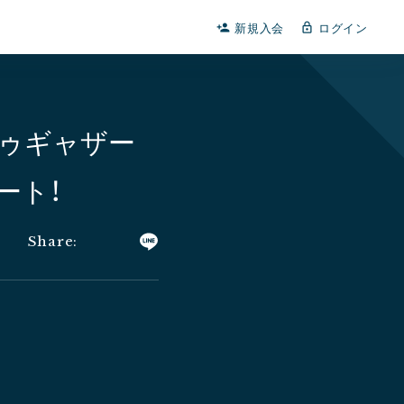
新規入会
ログイン
person_add
lock_outline
だ！トゥギャザー
ート！